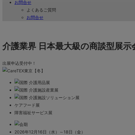
お問合せ
よくあるご質問
お問合せ
介護業界 日本最大級の商談型展示
出展申込受付中！
介護用品展
介護施設産業展
介護施設ソリューション展
ケアフード展
障害福祉サービス展
2026年
12
月
16
日（水）～
18
日（金）