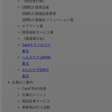
《特別専門展》
[国際]介護用品展
[国際]介護施設産業展
[国際]介護施設ソリューション展
ケアフード展
障害福祉サービス展
《構成展示会》
Careテクノロジー
東京
ヘルスケアJAPAN
東京
からだケアEXPO
東京
出展のご案内
CareTEXの特長
出展のメリット
商談促進サービス
事務局が行う活動