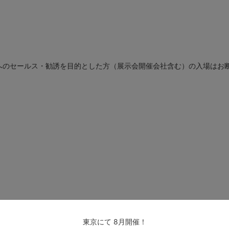
社へのセールス・勧誘を目的とした方（展示会開催会社含む）の入場はお
東京
にて
8
月開催！